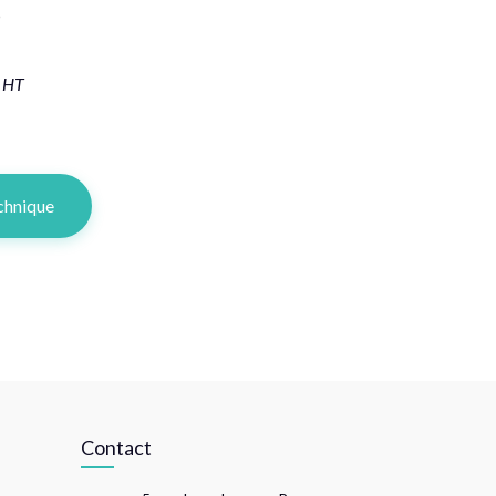
D
t HT
chnique
Contact