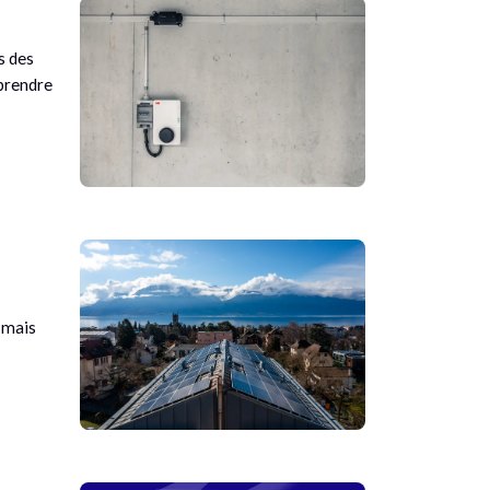
s des
 prendre
 mais