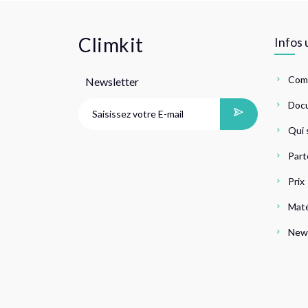
Climkit
Infos 
Com
Newsletter
Doc
Qui 
Part
Prix
Maté
News